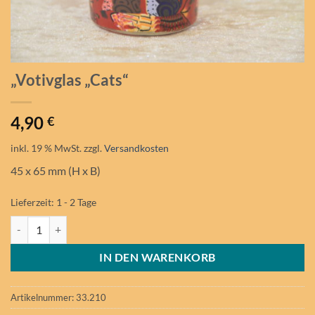
„Votivglas „Cats“
4,90
€
inkl. 19 % MwSt.
zzgl.
Versandkosten
45 x 65 mm (H x B)
Lieferzeit:
1 - 2 Tage
"Votivglas "Cats" Menge
IN DEN WARENKORB
Artikelnummer:
33.210