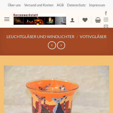
Zum
Über uns
Versand und Kosten
AGB
Datenschutz
Impressum
Inhalt
springen
LEUCHTGLÄSER UND WINDLICHTER
/
VOTIVGLÄSER
Auf die
Wunschliste