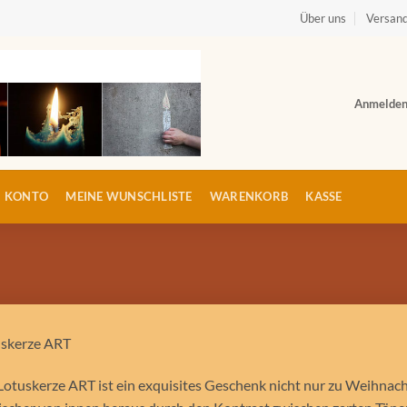
Über uns
Versand
Anmelde
N KONTO
MEINE WUNSCHLISTE
WARENKORB
KASSE
uskerze ART
Lotuskerze ART ist ein exquisites Geschenk nicht nur zu Weihnac