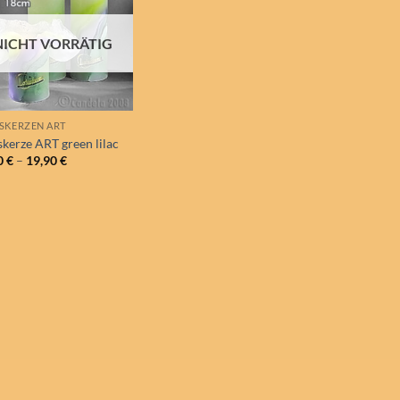
Wunschliste
NICHT VORRÄTIG
SKERZEN ART
skerze ART green lilac
0
€
–
19,90
€