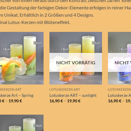
scher von innen heraus durch den Kontrast zwischen zarten Töne
die Gestaltung der farbigen Dekor-Elemente erfolgen in reiner Ha
m Unikat. Erhältlich in 2 Größen und 4 Designs.
inal Lotus-Kerzen mit Blüteneffekt.
Auf die
Auf die
Wunschliste
Wunschliste
NICHT VORRÄTIG
NICHT
SKERZEN ART
LOTUSKERZEN ART
LOTUSKERZEN
skerze Art – Spring
Lotuskerze ART – sunlight
Lotuskerze A
0
€
–
19,90
€
16,90
€
–
19,90
€
16,90
€
–
19
Auf die