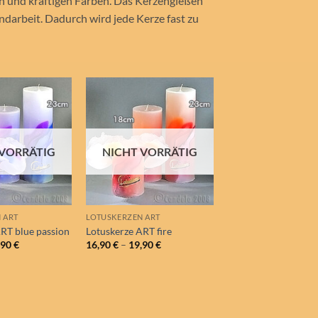
n und kräftigen Farben. Das Kerzengießen
ndarbeit. Dadurch wird jede Kerze fast zu
Auf die
Auf die
Wunschliste
Wunschliste
 VORRÄTIG
NICHT VORRÄTIG
 ART
LOTUSKERZEN ART
RT blue passion
Lotuskerze ART fire
,90
€
16,90
€
–
19,90
€