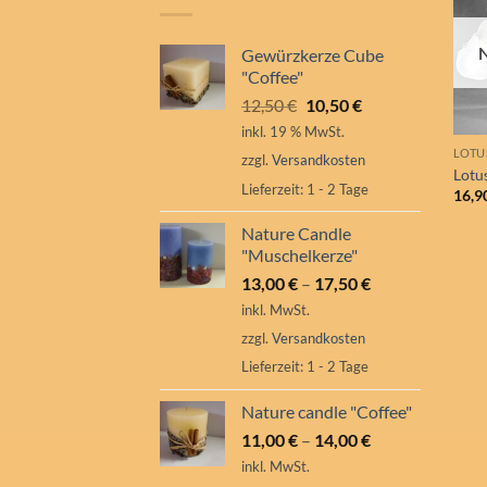
Gewürzkerze Cube
"Coffee"
Ursprünglicher
Aktueller
12,50
€
10,50
€
Preis
Preis
inkl. 19 % MwSt.
war:
ist:
LOTU
zzgl.
Versandkosten
12,50 €
10,50 €.
Lotu
Lieferzeit:
1 - 2 Tage
16,9
Nature Candle
"Muschelkerze"
13,00
€
–
17,50
€
inkl. MwSt.
zzgl.
Versandkosten
Lieferzeit:
1 - 2 Tage
Nature candle "Coffee"
11,00
€
–
14,00
€
inkl. MwSt.