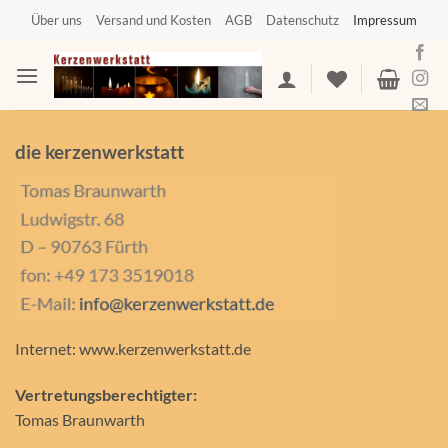
Zum
Über uns
Versand und Kosten
AGB
Datenschutz
Impressum
Inhalt
springen
die kerzenwerkstatt
Internet: www.kerzenwerkstatt.de
Vertretungsberechtigter:
Tomas Braunwarth