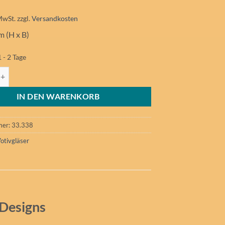
MwSt.
zzgl.
Versandkosten
m (H x B)
1 - 2 Tage
"blauer Markt" Menge
IN DEN WARENKORB
mer:
33.338
otivgläser
 Designs