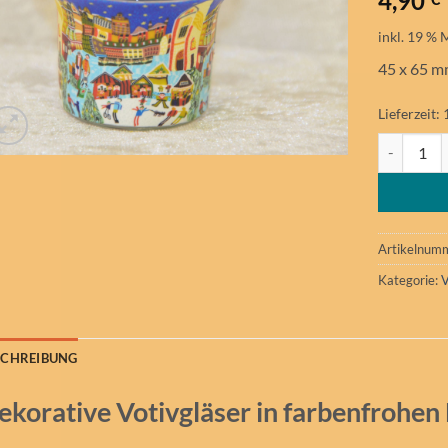
4,90
inkl. 19 % 
45 x 65 m
Lieferzeit:
Votivglas 
Artikelnum
Kategorie:
V
SCHREIBUNG
ekorative Votivgläser in farbenfrohen