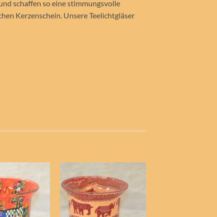
und schaffen so eine stimmungsvolle
en Kerzenschein. Unsere Teelichtgläser
Auf die
Auf die
Au
Wunschliste
Wunschliste
Wuns