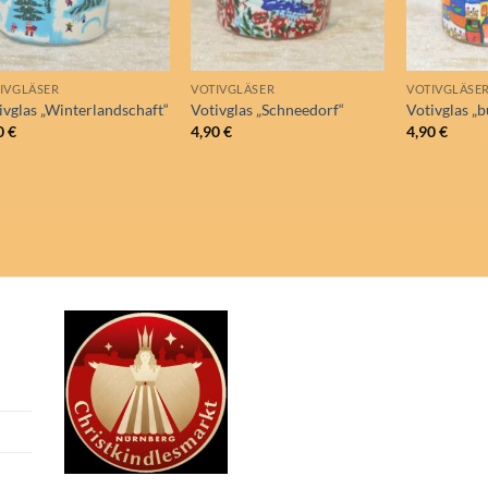
IVGLÄSER
VOTIVGLÄSER
VOTIVGLÄSE
ivglas „Winterlandschaft“
Votivglas „Schneedorf“
Votivglas „b
0
€
4,90
€
4,90
€