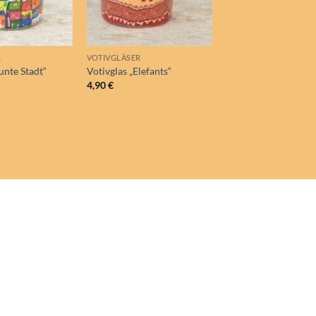
R
VOTIVGLÄSER
VOTIVGLÄSER
unte Stadt“
Votivglas „Elefants“
Votivglas „roter Mar
4,90
€
4,90
€