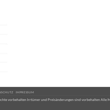
NSCHUTZ
IMPRESSUM
echte vorbehalten Irrtümer und Preisänderungen sind vorbehalten Alle 