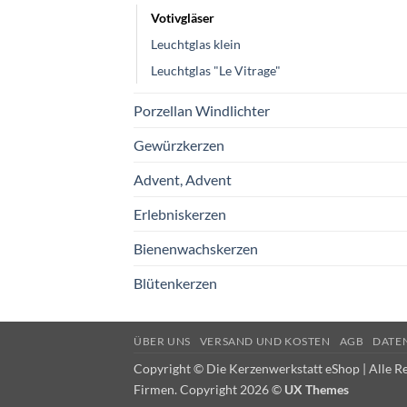
Votivgläser
Leuchtglas klein
Leuchtglas "Le Vitrage"
Porzellan Windlichter
Gewürzkerzen
Advent, Advent
Erlebniskerzen
Bienenwachskerzen
Blütenkerzen
ÜBER UNS
VERSAND UND KOSTEN
AGB
DATE
Copyright © Die Kerzenwerkstatt eShop | Alle R
Firmen. Copyright 2026 ©
UX Themes