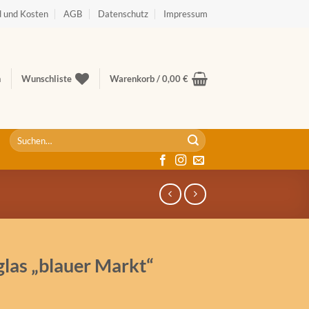
 und Kosten
AGB
Datenschutz
Impressum
n
Wunschliste
Warenkorb /
0,00
€
Suche
nach:
glas „blauer Markt“