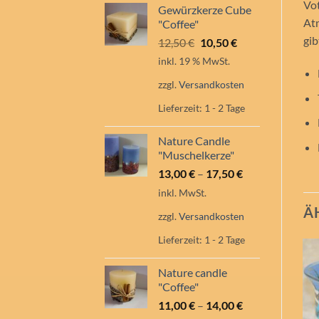
Vot
Gewürzkerze Cube
Atm
"Coffee"
gib
Ursprünglicher
Aktueller
12,50
€
10,50
€
Preis
Preis
inkl. 19 % MwSt.
war:
ist:
zzgl.
Versandkosten
12,50 €
10,50 €.
Lieferzeit:
1 - 2 Tage
Nature Candle
"Muschelkerze"
13,00
€
–
17,50
€
inkl. MwSt.
Ä
zzgl.
Versandkosten
Lieferzeit:
1 - 2 Tage
Nature candle
"Coffee"
11,00
€
–
14,00
€