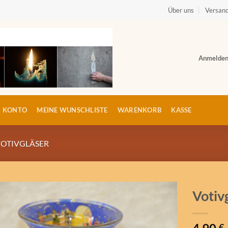
Über uns
Versand
Anmelde
N KONTO
MEINE WUNSCHLISTE
WARENKORB
KASSE
OTIVGLÄSER
Votiv
Auf die
Wunschliste
€