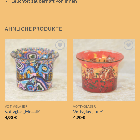
Leuchtet zauberhaft von innen
ÄHNLICHE PRODUKTE
Auf die
Auf die
Wunschliste
Wunschliste
VOTIVGLÄSER
VOTIVGLÄSER
Votivglas „Mosaik“
Votivglas „Eule“
4,90
€
4,90
€