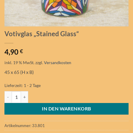
Votivglas „Stained Glass“
4,90
€
inkl. 19 % MwSt.
zzgl.
Versandkosten
45 x 65 (H x B)
Lieferzeit:
1 - 2 Tage
Votivglas "Stained Glass" Menge
IN DEN WARENKORB
Artikelnummer:
33.801