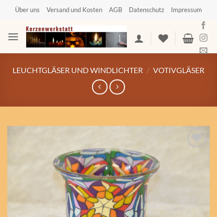
Zum
Über uns
Versand und Kosten
AGB
Datenschutz
Impressum
Inhalt
springen
LEUCHTGLÄSER UND WINDLICHTER
/
VOTIVGLÄSER
Auf die
Wunschliste