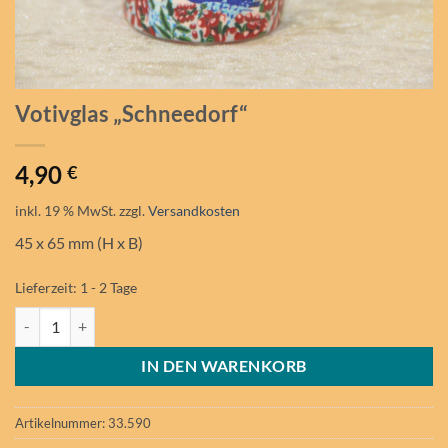
Votivglas „Schneedorf“
4,90
€
inkl. 19 % MwSt.
zzgl.
Versandkosten
45 x 65 mm (H x B)
Lieferzeit:
1 - 2 Tage
Votivglas "Schneedorf" Menge
IN DEN WARENKORB
Artikelnummer:
33.590