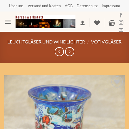
Zum
Über uns
Versand und Kosten
AGB
Datenschutz
Impressum
Inhalt
springen
LEUCHTGLÄSER UND WINDLICHTER
/
VOTIVGLÄSER
Auf die
Wunschliste