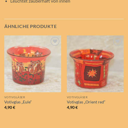
Leuchtet zauberhaft von innen
ÄHNLICHE PRODUKTE
Auf die
Auf die
Wunschliste
Wunschliste
VOTIVGLÄSER
VOTIVGLÄSER
Votivglas „Eule“
Votivglas „Orient red“
4,90
€
4,90
€