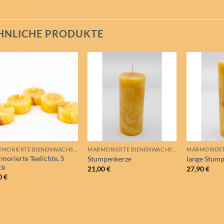
HNLICHE PRODUKTE
Auf die
Auf die
Wunschliste
Wunschliste
MARMORIERTE BIENENWACHSKERZEN
MARMORIERTE BIENENWACHSKERZEN
morierte Teelichte, 5
Stumpenkerze
lange Stum
ck
21,00
€
27,90
€
0
€