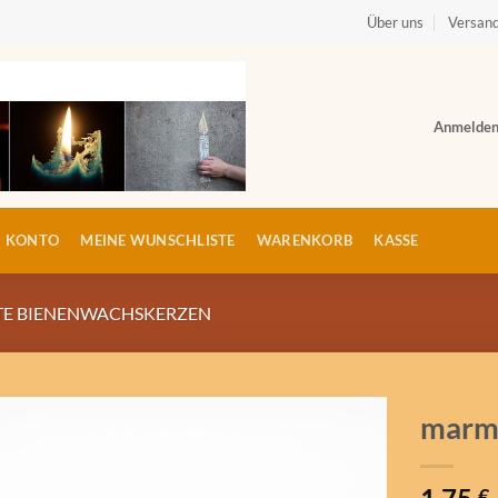
Über uns
Versand
Anmelde
N KONTO
MEINE WUNSCHLISTE
WARENKORB
KASSE
E BIENENWACHSKERZEN
marmo
Auf die
Wunschliste
€