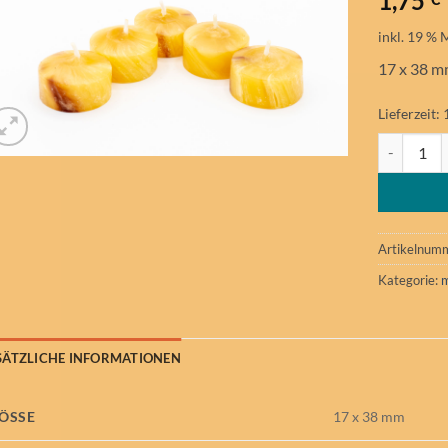
1,75
inkl. 19 % 
17 x 38 m
Lieferzeit:
marmoriert
Artikelnum
Kategorie:
m
SÄTZLICHE INFORMATIONEN
ÖSSE
17 x 38 mm