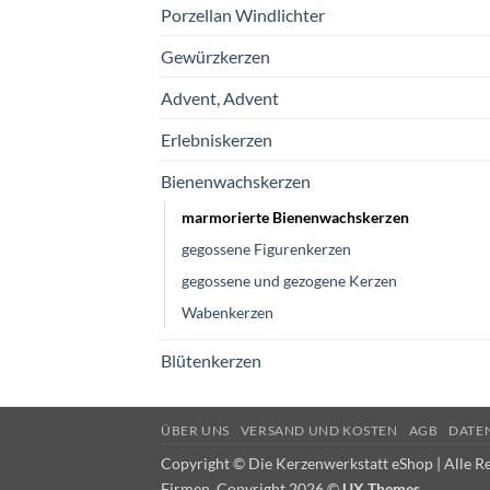
Porzellan Windlichter
Gewürzkerzen
Advent, Advent
Erlebniskerzen
Bienenwachskerzen
marmorierte Bienenwachskerzen
gegossene Figurenkerzen
gegossene und gezogene Kerzen
Wabenkerzen
Blütenkerzen
ÜBER UNS
VERSAND UND KOSTEN
AGB
DATE
Copyright © Die Kerzenwerkstatt eShop | Alle R
Firmen. Copyright 2026 ©
UX Themes