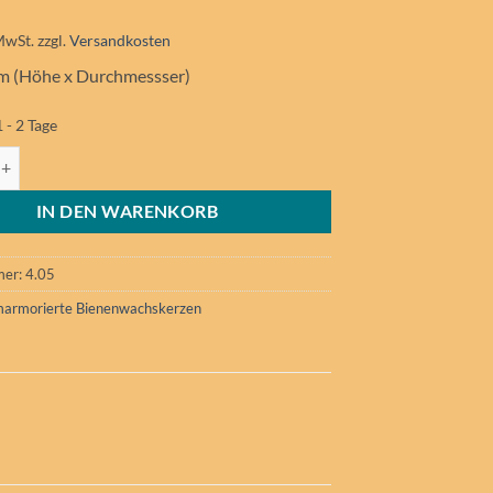
MwSt.
zzgl.
Versandkosten
m (Höhe x Durchmessser)
1 - 2 Tage
es Teelicht, 1 Stück Menge
IN DEN WARENKORB
mer:
4.05
armorierte Bienenwachskerzen