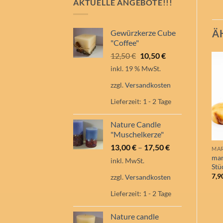
AKTUELLE ANGEBOTE!!!
Ä
Gewürzkerze Cube
"Coffee"
Ursprünglicher
Aktueller
12,50
€
10,50
€
Preis
Preis
inkl. 19 % MwSt.
war:
ist:
zzgl.
Versandkosten
12,50 €
10,50 €.
Lieferzeit:
1 - 2 Tage
Nature Candle
"Muschelkerze"
13,00
€
–
17,50
€
mar
inkl. MwSt.
Stü
7,9
zzgl.
Versandkosten
Lieferzeit:
1 - 2 Tage
Nature candle