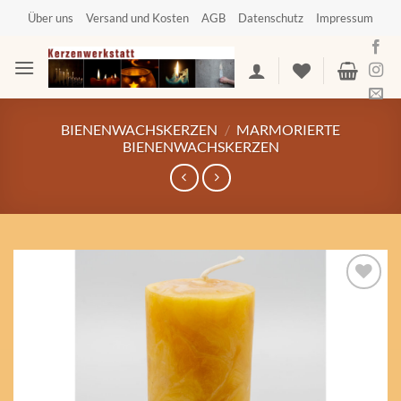
Zum
Über uns
Versand und Kosten
AGB
Datenschutz
Impressum
Inhalt
springen
BIENENWACHSKERZEN
/
MARMORIERTE
BIENENWACHSKERZEN
Auf die
Wunschliste