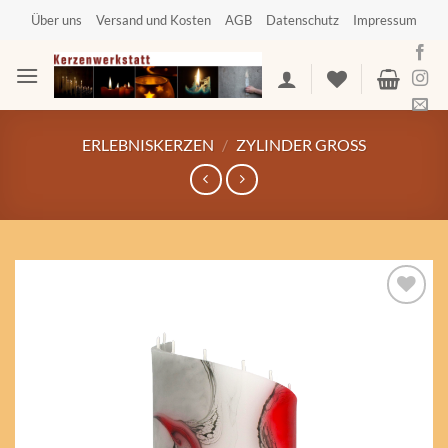
Zum
Über uns
Versand und Kosten
AGB
Datenschutz
Impressum
Inhalt
springen
ERLEBNISKERZEN
/
ZYLINDER GROSS
Auf die
Wunschliste