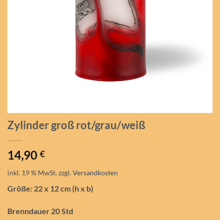
Zylinder groß rot/grau/weiß
14,90
€
inkl. 19 % MwSt.
zzgl.
Versandkosten
Größe: 22 x 12 cm (h x b)
Brenndauer 20 Std