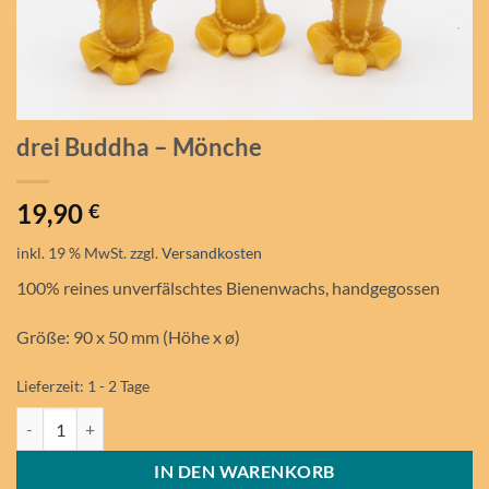
drei Buddha – Mönche
19,90
€
inkl. 19 % MwSt.
zzgl.
Versandkosten
100% reines unverfälschtes Bienenwachs, handgegossen
Größe: 90 x 50 mm (Höhe x ø)
Lieferzeit:
1 - 2 Tage
drei Buddha - Mönche Menge
IN DEN WARENKORB