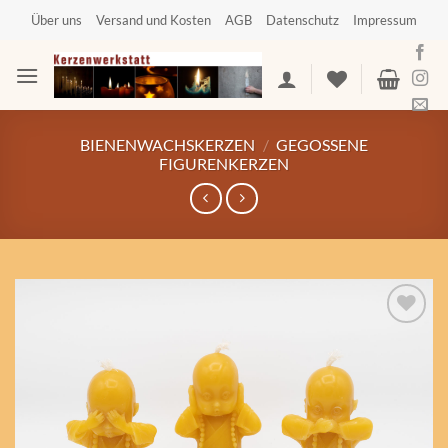
Zum
Über uns
Versand und Kosten
AGB
Datenschutz
Impressum
Inhalt
springen
BIENENWACHSKERZEN
/
GEGOSSENE
FIGURENKERZEN
Auf die
Wunschliste