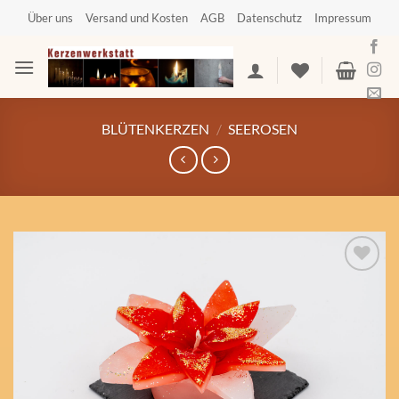
Zum
Über uns
Versand und Kosten
AGB
Datenschutz
Impressum
Inhalt
springen
BLÜTENKERZEN
/
SEEROSEN
Auf die
Wunschliste