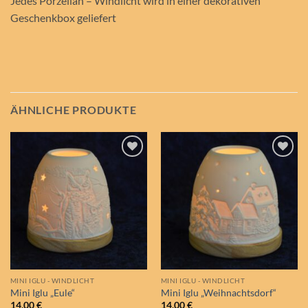
Jedes Porzellan – Windlicht wird in einer dekorativen
Geschenkbox geliefert
ÄHNLICHE PRODUKTE
Auf die
Auf die
Wunschliste
Wunschliste
MINI IGLU - WINDLICHT
MINI IGLU - WINDLICHT
Mini Iglu „Eule“
Mini Iglu „Weihnachtsdorf“
14,00
€
14,00
€