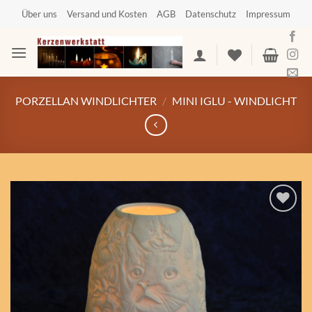
Zum
Über uns
Versand und Kosten
AGB
Datenschutz
Impressum
Inhalt
springen
PORZELLAN WINDLICHTER
/
MINI IGLU - WINDLICHT
Auf die
Wunschliste