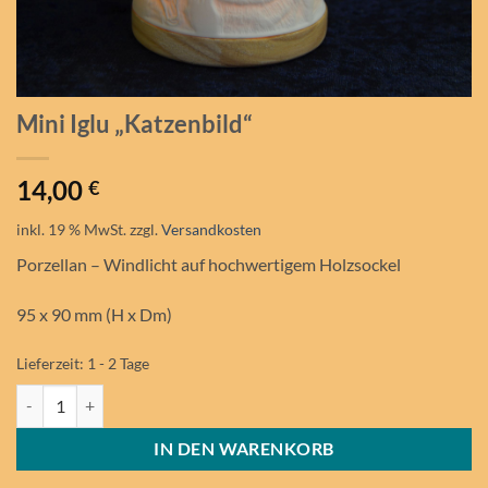
Mini Iglu „Katzenbild“
14,00
€
inkl. 19 % MwSt.
zzgl.
Versandkosten
Porzellan – Windlicht auf hochwertigem Holzsockel
95 x 90 mm (H x Dm)
Lieferzeit:
1 - 2 Tage
Mini Iglu "Katzenbild" Menge
IN DEN WARENKORB