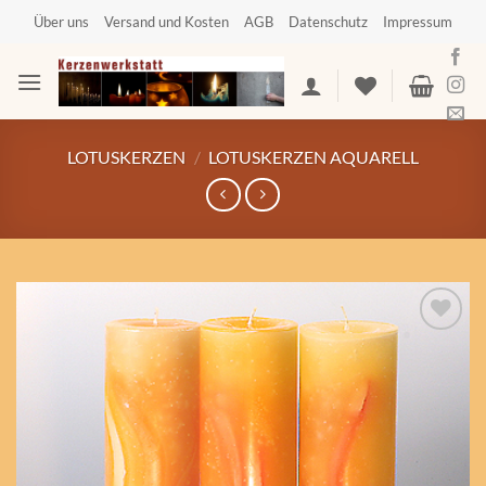
Zum
Über uns
Versand und Kosten
AGB
Datenschutz
Impressum
Inhalt
springen
LOTUSKERZEN
/
LOTUSKERZEN AQUARELL
Auf die
Wunschliste