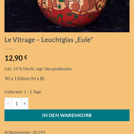
Le Vitrage – Leuchtglas „Eule“
12,90
€
inkl. 19 % MwSt.
zzgl.
Versandkosten
90 x 110mm (H x B)
Lieferzeit:
1 - 2 Tage
Le Vitrage - Leuchtglas "Eule" Menge
IN DEN WARENKORB
Artikelnummer:
30.594