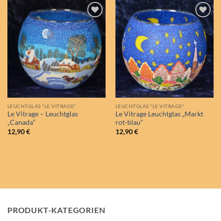
Auf die
Auf die
Wunschliste
Wunschliste
LEUCHTGLAS "LE VITRAGE"
LEUCHTGLAS "LE VITRAGE"
Le Vitrage – Leuchtglas
Le Vitrage Leuchtglas „Markt
„Canada“
rot-blau“
12,90
€
12,90
€
PRODUKT-KATEGORIEN