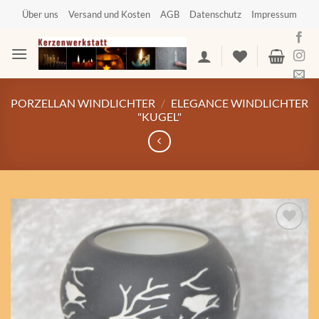
Zum
Über uns
Versand und Kosten
AGB
Datenschutz
Impressum
Inhalt
springen
PORZELLAN WINDLICHTER
/
ELEGANCE WINDLICHTER
"KUGEL"
Auf die
Wunschliste