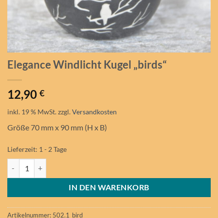
Elegance Windlicht Kugel „birds“
12,90
€
inkl. 19 % MwSt.
zzgl.
Versandkosten
Größe 70 mm x 90 mm (H x B)
Lieferzeit:
1 - 2 Tage
Elegance Windlicht Kugel "birds" Menge
IN DEN WARENKORB
Artikelnummer:
502.1_bird