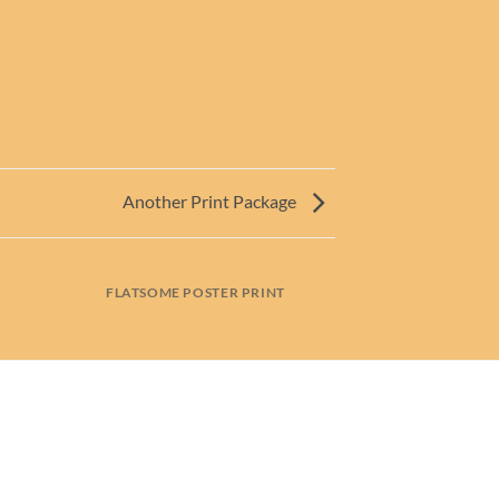
Another Print Package
FLATSOME POSTER PRINT
MAGA