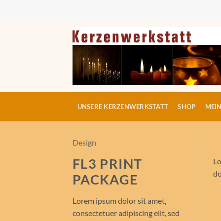
Zum
Inhalt
springen
UNSERE KERZENWERKSTATT
SHOP
MEI
Design
FL3 PRINT
Lo
do
PACKAGE
Lorem ipsum dolor sit amet,
consectetuer adipiscing elit, sed