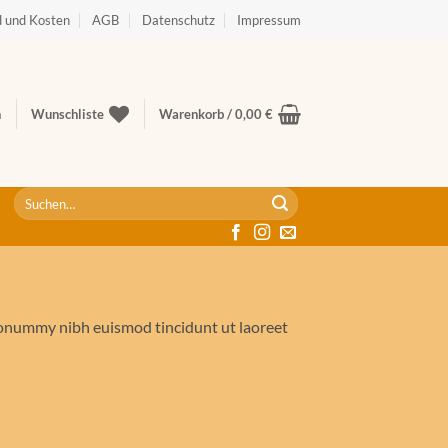
 und Kosten
AGB
Datenschutz
Impressum
n
Wunschliste
Warenkorb /
0,00
€
Suche
nach:
 nonummy nibh euismod tincidunt ut laoreet